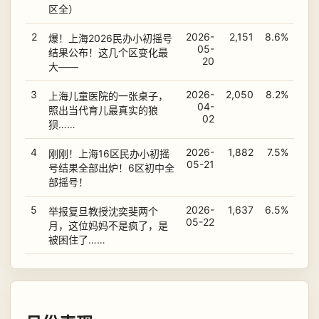
区全）
2
2026-
2,151
8.6%
爆！上海2026民办小初摇号
05-
结果公布！这几个区变化最
20
大——
3
2026-
2,050
8.2%
上海儿童医院的一张桌子，
04-
照出当代育儿最真实的狼
02
狈……
4
2026-
1,882
7.5%
刚刚！上海16区民办小初摇
05-21
号结果全部出炉！6区初中全
部摇号！
5
2026-
1,637
6.5%
举报复旦教授沈奕斐两个
05-22
月，这位妈妈不是疯了，是
被困住了……