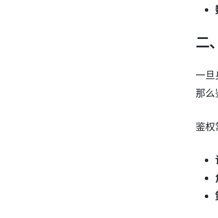
二、
一旦
那么
鉴权