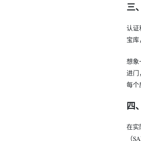
三
认证
宝库
想象
进门
每个
四
在实际
（SA