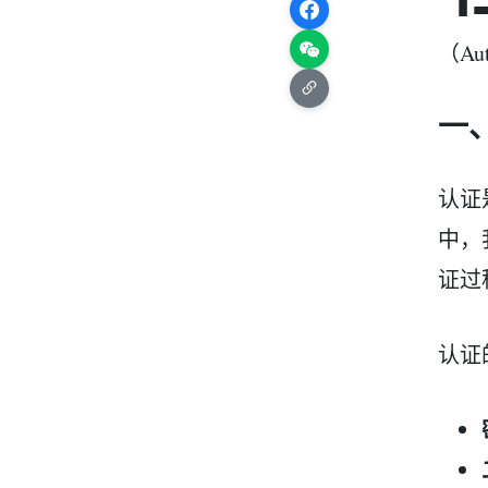
（A
一、
认证
中，
证过
认证