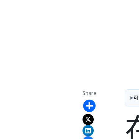
Share
可
Share