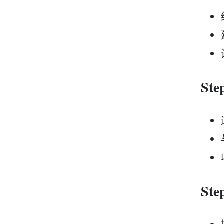
St
St