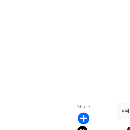
Share
可
Share