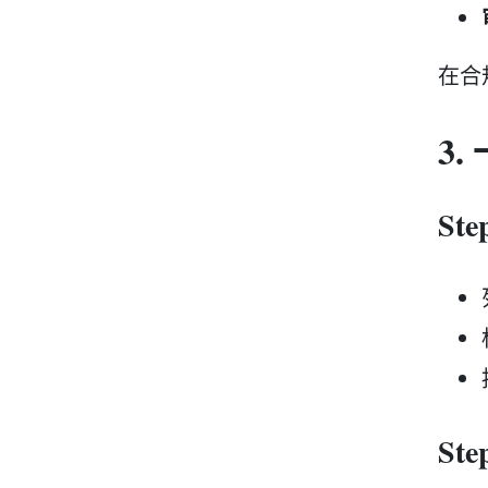
在合
3
St
St