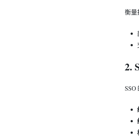
衡量
2
SS