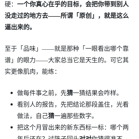
一个你真心在乎的目标，会把你带到别人
硬：
没走过的地方去——所谓「原创」，就是这么
逼出来的。
至于「品味」——就是那种「一眼看出哪个靠
谱」的眼力——大家总当它是天生的。可它其
实更像肌肉，能练：
猜
做每件事之前，先
一猜结果会咋样。
看别人的报告，先把结论那段盖住，光看
猜
做法，自己
一遍那些数字。
把这个月冒出来的新东西标一标：哪个两
对对
年后还在？过阵子回头
你猜得准不