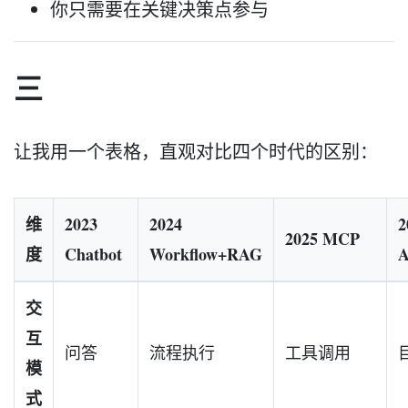
你只需要在关键决策点参与
三
让我用一个表格，直观对比四个时代的区别：
维
2023
2024
2
2025 MCP
度
Chatbot
Workflow+RAG
A
交
互
问答
流程执行
工具调用
模
式