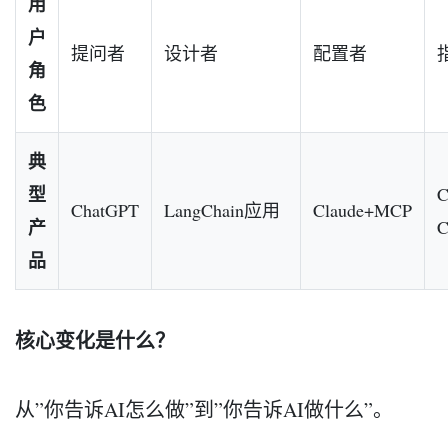
用
户
提问者
设计者
配置者
角
色
典
型
C
ChatGPT
LangChain应用
Claude+MCP
产
C
品
核心变化是什么？
从”你告诉AI怎么做”到”你告诉AI做什么”。