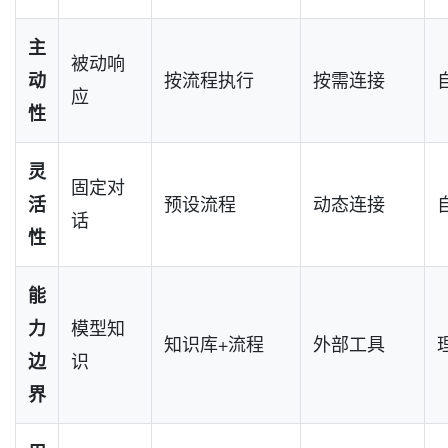
主
被动响
动
按流程执行
按需连接
应
性
灵
固定对
活
预设流程
动态连接
话
性
能
力
模型知
知识库+流程
外部工具
边
识
界