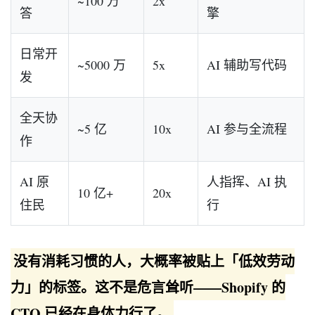
~100 万
2x
答
擎
日常开
~5000 万
5x
AI 辅助写代码
发
全天协
~5 亿
10x
AI 参与全流程
作
AI 原
人指挥、AI 执
10 亿+
20x
住民
行
没有消耗习惯的人，大概率被贴上「低效劳动
力」的标签。这不是危言耸听——Shopify 的
CTO 已经在身体力行了。