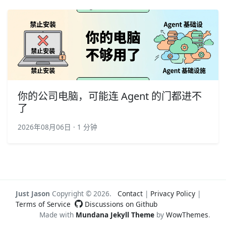
你的公司电脑，可能连 Agent 的门都进不
了
2026年08月06日 · 1 分钟
Just Jason
Copyright ©
2026
.
Contact
|
Privacy Policy
|
Terms of Service
Discussions on Github
Made with
Mundana Jekyll Theme
by
WowThemes
.