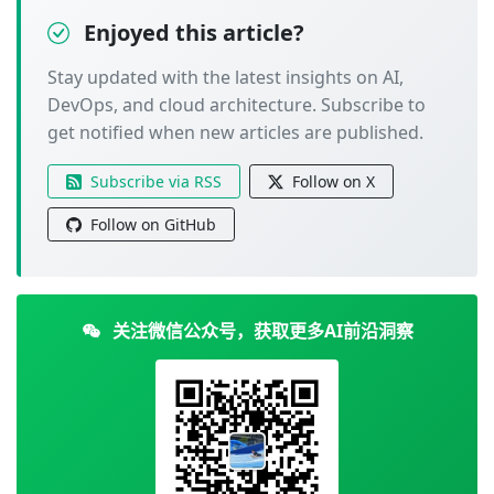
Enjoyed this article?
Stay updated with the latest insights on AI,
DevOps, and cloud architecture. Subscribe to
get notified when new articles are published.
Subscribe via RSS
Follow on X
Follow on GitHub
关注微信公众号，获取更多AI前沿洞察