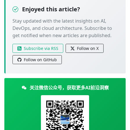
Enjoyed this article?
Stay updated with the latest insights on AI,
DevOps, and cloud architecture. Subscribe to
get notified when new articles are published.
Subscribe via RSS
Follow on X
Follow on GitHub
关注微信公众号，获取更多AI前沿洞察