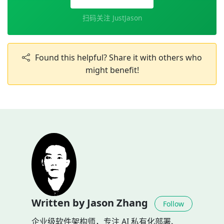
扫码关注 JustJason
Found this helpful? Share it with others who
might benefit!
Written by Jason Zhang
Follow
企业级软件架构师，专注 AI 私有化部署、