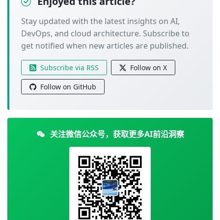
Enjoyed this article?
Stay updated with the latest insights on AI,
DevOps, and cloud architecture. Subscribe to
get notified when new articles are published.
Subscribe via RSS
Follow on X
Follow on GitHub
关注微信公众号，获取更多AI前沿洞察