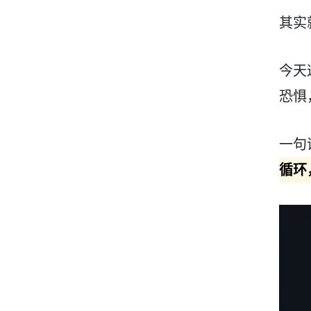
其实就
今天
恐惧
一句
循环