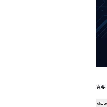
真要
whil