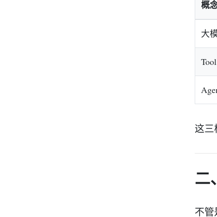
概
大模
Tool
Ag
这三
二
不管