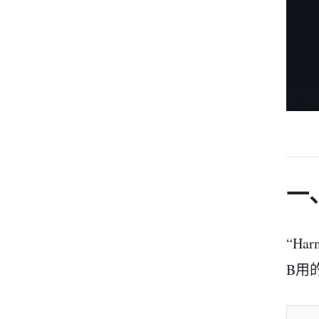
一
“Ha
B用