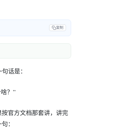
复制
一句话是：
个啥？”
果按官方文档那套讲，讲完
一句：