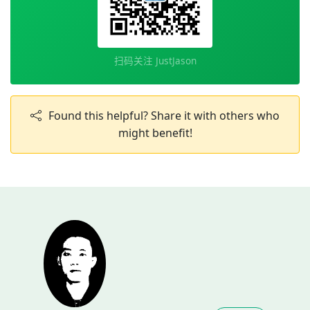
扫码关注 JustJason
Found this helpful? Share it with others who
might benefit!