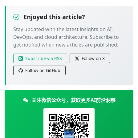
Enjoyed this article?
Stay updated with the latest insights on AI,
DevOps, and cloud architecture. Subscribe to
get notified when new articles are published.
Subscribe via RSS
Follow on X
Follow on GitHub
关注微信公众号，获取更多AI前沿洞察