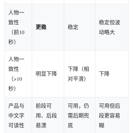
人物一
致性
稳定但波
更稳
稳定
（前10
动略大
秒）
人物一
致性
下降（相
明显下降
下降
（>10
对平滑）
秒）
产品与
前段可
可用，仍
可用但后
中文字
用、后段
需后期兜
段更容易
可读性
易漂
底
糊