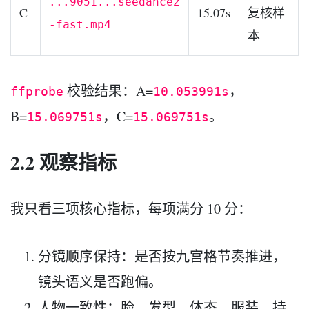
...9051...seedance2
C
15.07s
复核样
-fast.mp4
本
校验结果：A=
，
ffprobe
10.053991s
B=
，C=
。
15.069751s
15.069751s
2.2 观察指标
我只看三项核心指标，每项满分 10 分：
分镜顺序保持：是否按九宫格节奏推进，
镜头语义是否跑偏。
人物一致性：脸、发型、体态、服装、持