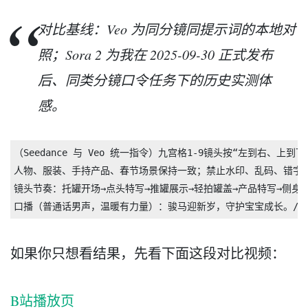
对比基线：Veo 为同分镜同提示词的本地对
照；Sora 2 为我在 2025-09-30 正式发布
后、同类分镜口令任务下的历史实测体
感。
（Seedance 与 Veo 统一指令）九宫格1-9镜头按“左到右、上到下”顺
人物、服装、手持产品、春节场景保持一致；禁止水印、乱码、错字、
镜头节奏：托罐开场→点头特写→推罐展示→轻拍罐盖→产品特写→侧身指
如果你只想看结果，先看下面这段对比视频：
B站播放页