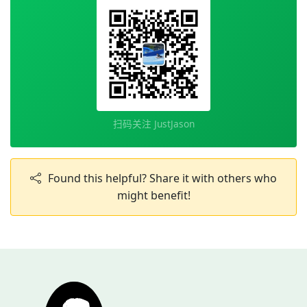
扫码关注 JustJason
Found this helpful? Share it with others who
might benefit!