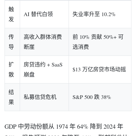
触
AI 替代白领
失业率升至 10.2%
发
传
高收入群体消费
前 10% 贡献 50%+ 可
导
断崖
选消费
扩
房贷违约 + SaaS
$13 万亿房贷市场动摇
散
崩盘
结
私募信贷危机
S&P 500 跌 38%
果
GDP 中劳动份额从 1974 年 64% 降到 2024 年