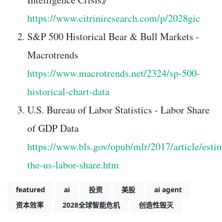
https://www.citriniresearch.com/p/2028gic
S&P 500 Historical Bear & Bull Markets -
Macrotrends
https://www.macrotrends.net/2324/sp-500-
historical-chart-data
U.S. Bureau of Labor Statistics - Labor Share
of GDP Data
https://www.bls.gov/opub/mlr/2017/article/esti
the-us-labor-share.htm
featured
ai
投资
美股
ai agent
资本效率
2028全球智能危机
创造性毁灭