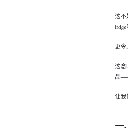
这不是
Edg
更令
这意
品—
让我
一、