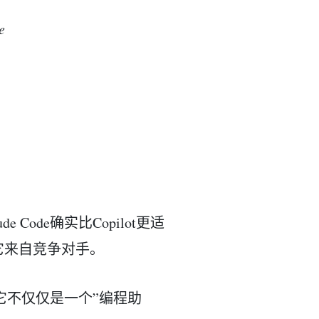
e
。
ode确实比Copilot更适
它来自竞争对手。
：它不仅仅是一个”编程助