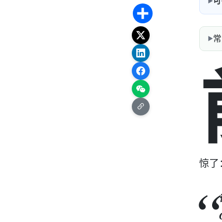
可
Share
常
惊了