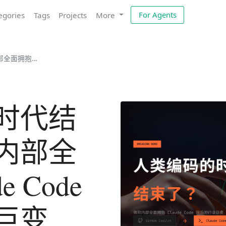
For Agents
egories
Tags
Projects
More
de背后的行业巨变
时代结
内部全
 Code
巨变