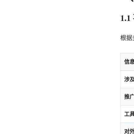
1.
根据
信
涉
推
工
对