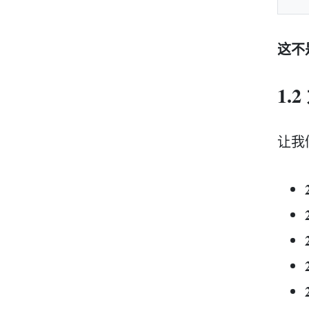
这不
1.
让我