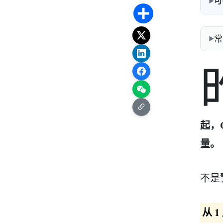
可
Share
常
起，C
量。
不是
从 