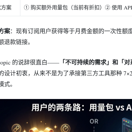
代方案
① 购买额外用量包（当前有折扣）② 使用 API 
方案
：现有订阅用户获得等于月费金额的一次性额
额退款链接。
「不可持续的需求」和「对
hropic 的说辞很直白——
的设计初衷，从来不是为了承接第三方工具那种 7×24 
模式。