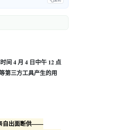
复制
间 4 月 4 日中午 12 点
law 等第三方工具产生的用
ny 亲自出面断供——