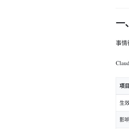
一、
事情
Cla
项
生
影